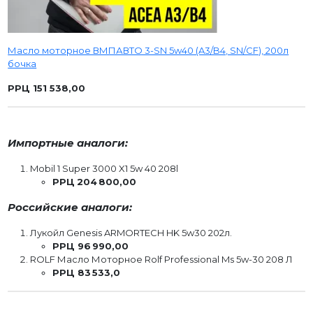
Масло моторное ВМПАВТО 3-SN 5w40 (A3/B4, SN/CF), 200л
бочка
РРЦ 151 538,00
Импортные аналоги:
Mobil 1 Super 3000 X1 5w 40 208l
РРЦ
204 800,00
Российские аналоги:
Лукойл Genesis ARMORTECH HK 5w30 202л.
РРЦ 96 990,00
ROLF Масло Моторное Rolf Professional Ms 5w-30 208 Л
РРЦ 83 533,0