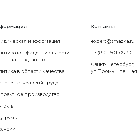
формация
Контакты
идическая информация
expert@smazka.ru
литика конфиденциальности
+7 (812) 601-05-50
рсональных данных
Санкт-Петербург,
литика в области качества
ул.Промышленная, 
ецоценка условий труда
нтрактное производство
нтакты
у-румы
кансии