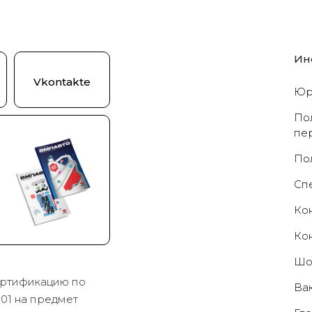
Ин
Vkontakte
Юр
По
пе
По
Cп
Ко
Ко
Шо
ртификацию по
Ва
01 на предмет