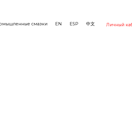
омышленные смазки
EN
ESP
中文
Личный ка