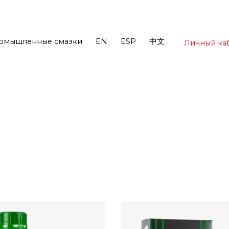
омышленные смазки
EN
ESP
中文
Личный ка