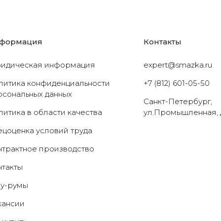
формация
Контакты
идическая информация
expert@smazka.ru
литика конфиденциальности
+7 (812) 601-05-50
рсональных данных
Санкт-Петербург,
литика в области качества
ул.Промышленная, 
ецоценка условий труда
нтрактное производство
нтакты
у-румы
кансии