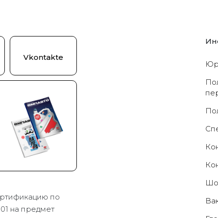
Ин
Vkontakte
Юр
По
пе
По
Cп
Ко
Ко
Шо
ртификацию по
Ва
01 на предмет