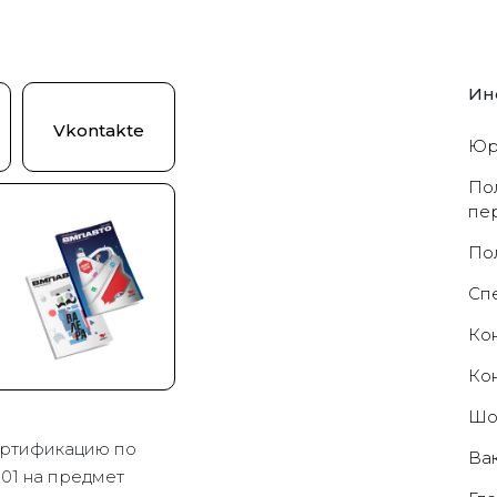
Ин
Vkontakte
Юр
По
пе
По
Cп
Ко
Ко
Шо
ртификацию по
Ва
01 на предмет