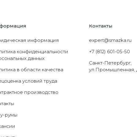
формация
Контакты
идическая информация
expert@smazka.ru
литика конфиденциальности
+7 (812) 601-05-50
рсональных данных
Санкт-Петербург,
литика в области качества
ул.Промышленная, 
ецоценка условий труда
нтрактное производство
нтакты
у-румы
кансии