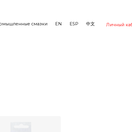
омышленные смазки
EN
ESP
中文
Личный ка