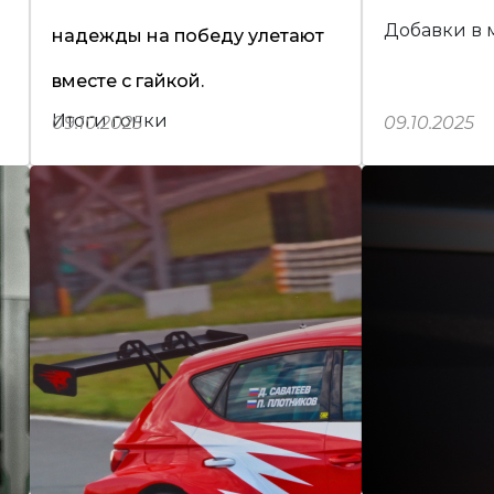
Добавки в 
надежды на победу улетают
вместе с гайкой.
Итоги гонки
09.10.2025
09.10.2025