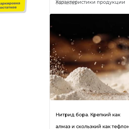
Характеристики продукции
05.11.2025
Нитрид бора. Крепкий как
алмаз и скользкий как тефлон