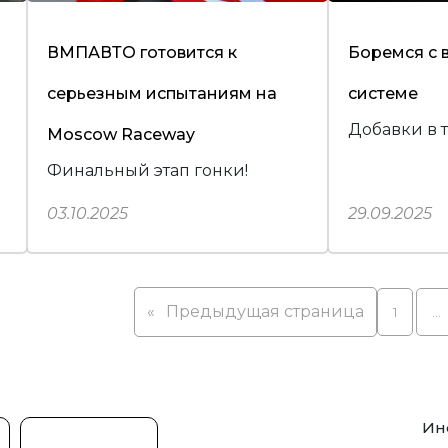
ВМПАВТО готовится к
Боремся с 
серьезным испытаниям на
системе
Добавки в 
Moscow Raceway
Финальный этап гонки!
03.10.2025
29.09.2025
«
Предыдущая страница
1
…
Ин