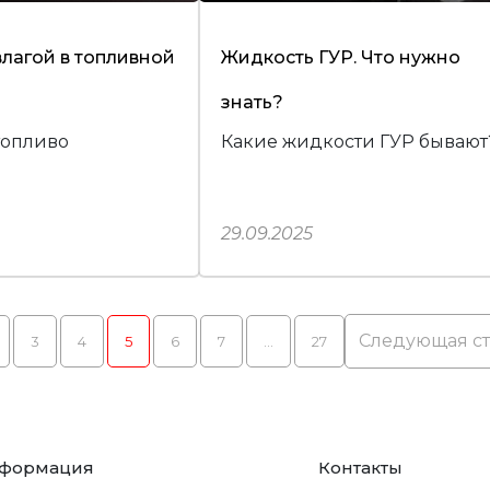
влагой в топливной
Жидкость ГУР. Что нужно
знать?
топливо
Какие жидкости ГУР бывают
29.09.2025
Следующая с
3
4
5
6
7
…
27
формация
Контакты