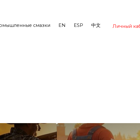
омышленные смазки
EN
ESP
中文
Личный ка