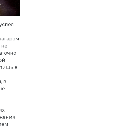
 успел
нагаром
 не
таточно
ой
 лишь в
, в
не
их
ожения,
нием