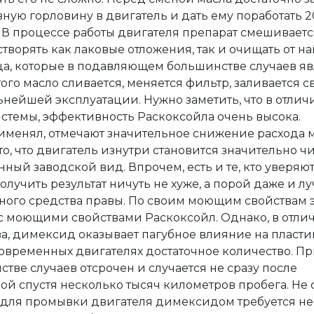
ную горловину в двигатель и дать ему поработать 2
. В процессе работы двигателя препарат смешиваетс
творять как лаковые отложения, так и очищать от на
а, которые в подавляющем большинстве случаев я
го масло сливается, меняется фильтр, заливается 
льнейшей эксплуатации. Нужно заметить, что в отлич
стемы, эффективность Раскоксойла очень высока.
рименял, отмечают значительное снижение расхода м
то, что двигатель изнутри становится значительно 
ый заводской вид. Впрочем, есть и те, кто уверяют,
учить результат ничуть не хуже, а порой даже и лу
дного средства правы. По своим моющим свойствам 
с моющими свойствами Раскоксойл. Однако, в отлич
а, димексид оказывает пагубное влияние на пласти
современных двигателях достаточное количество. П
тве случаев отсрочен и случается не сразу после
й спустя несколько тысяч километров пробега. Не 
то для промывки двигателя димексидом требуется не