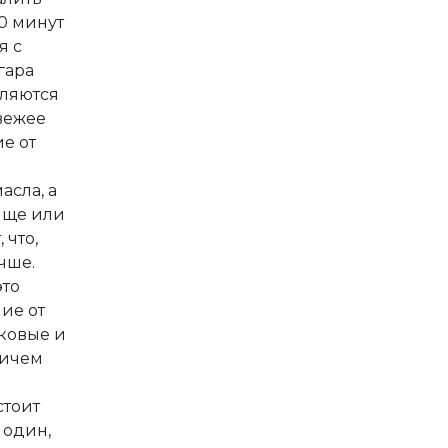
0 минут
я с
гара
вляются
свежее
ие от
асла, а
чище или
 что,
чше.
это
ие от
ковые и
ричем
стоит
 один,