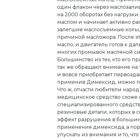
один флакон через маслозалив
на 2000 оборотах без нагрузки
маслом и начинает активно рас
залегшие маслосъемные кольц
причиной масложора. После это
масло, и двигатель готов к да
многих промывок масляной си
Большинство из тех, кто его п
так же обращают внимание на 
и вовсе приобретает первозданн
применив Димексид, можно пол
Что ж, отчасти любители наро
медицинское средство схоже 
специализированного средств
резиновые детали, которых в 
эффект разрушения в большинс
применения димексида, а поро
упускать из внимания и то, ч