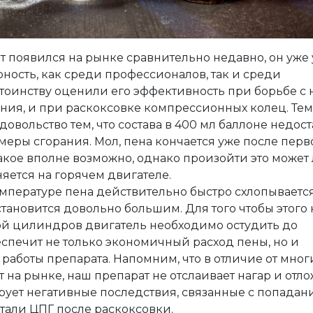
укт появился на рынке сравнительно недавно, он уже
ность, как среди профессионалов, так и среди
тоинству оценили его эффективность при борьбе с 
ния, и при раскоксовке компрессионных колец. Тем
довольство тем, что состава в 400 мл баллоне недос
меры сгорания. Мол, пена кончается уже после перв
такое вполне возможно, однако произойти это может
няется на горячем двигателе.
емпературе пена действительно быстро схлопывается
становится довольно большим. Для того чтобы этого 
ой цилиндров двигатель необходимо остудить до
беспечит не только экономичный расход пены, но и
аботы препарата. Напомним, что в отличие от мног
т на рынке, наш препарат не отслаивает нагар и отл
ирует негативные последствия, связанные с попада
етали ЦПГ после раскоксовки.