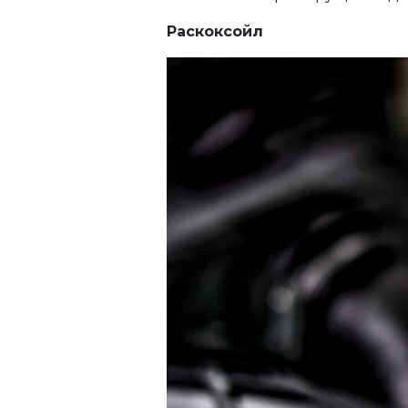
Раскоксойл