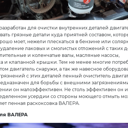
 разработан для очистки внутренних деталей двигат
ывать грязные детали куда приятней составом, котор
хорошо моет, нежели плескаться в бензине или солярк
 удаление лаковых и смолистых отложений с таких д
лительные и коленчатые валы, масляные насосы,
ка и клапанной крышки. Тем не менее многие потре
том двигатель снаружи, а так же навесное оборудов
агрязнений с этих деталей пенный очиститель двига
предназначен для борьбы с внешними загрязнениями
ении он малоэффективен. Не столь эффективен он 
пределенном усердии со стороны моющего отмыть м
ляет пенная раскоксовка ВАЛЕРА.
еля ВАЛЕРА