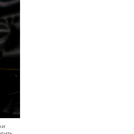
ки
алить