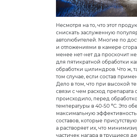
Несмотря на то, что этот прод
снискать заслуженную популяр
автолюбителей. Многие по дос
и отложениями в камере сгора
менее нет-нет да проскочит не
для пятикратной обработки ка
обработки цилиндров. Что ж, 
том случае, если состав приме
Дело в том, что при высокой т
связи с чем расход препарата 
происходило, перед обработк
температуры в 40-50 °C. Это о
максимальную эффективность р
составов, которые присутствую
а растворяет их, что минимиз
частичек нагара в трущиеся д