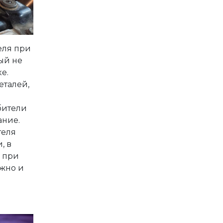
еля при
ый не
е.
еталей,
бители
ание.
теля
, в
и при
ожно и