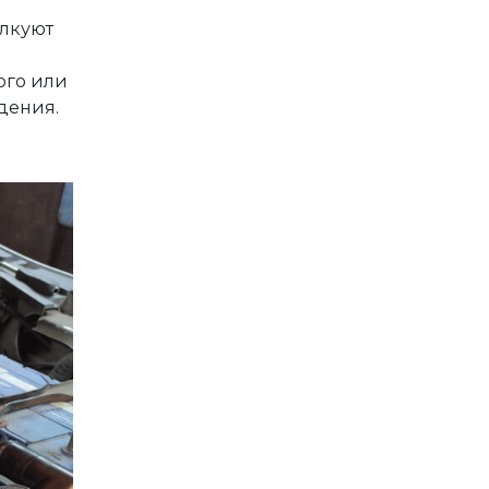
олкуют
ого или
дения.