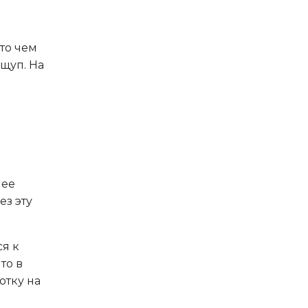
что чем
 щуп. На
лее
ез эту
ся к
то в
отку на