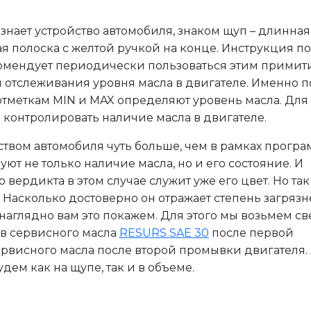
о знает устройство автомобиля, знаком щуп – длинная
я полоска с желтой ручкой на конце. Инструкция по
омендует периодически пользоваться этим прими
отслеживания уровня масла в двигателе. Именно п
отметкам MIN и MAX определяют уровень масла. Для
ы контролировать наличие масла в двигателе.
йством автомобиля чуть больше, чем в рамках прогр
ют не только наличие масла, но и его состояние. И
 вердикта в этом случае служит уже его цвет. Но так
? Насколько достоверно он отражает степень загряз
наглядно вам это покажем. Для этого мы возьмем с
ив сервисного масла
RESURS SAE 30
после первой
рвисного масла после второй промывки двигателя.
дем как на щупе, так и в объеме.