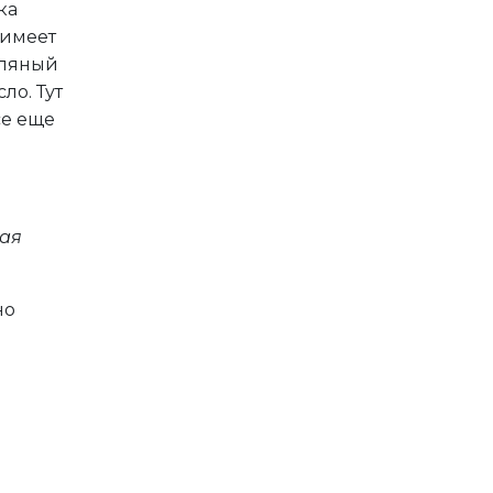
ка
 имеет
сляный
ло. Тут
се еще
вая
но