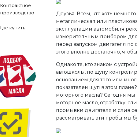
Контрактное
производство
Друзья. Всем, кто хоть немног
металлическая или пластикова
Где купить
эксплуатации автомобиля рек
измерительным прибором для 
перед запуском двигателя по 
этого вполне достаточно, чтоб
Однако те, кто знаком с устро
автошколы, по щупу контролиру
основанием для того или иного
показателен щуп в этом плане
моторного масла? Сегодня мы 
моторное масло, отработку, сл
промывки двигателя и слив се
рассматривать эти пробы мы бу