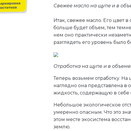
Свежее масло на щупе и в объ
Итак, свежее масло. Его цвет в
больше будет объем, тем темне
нем оно практически незаметно
разглядеть его уровень было б
Отработка на щупе и в объеме
Теперь возьмем отработку. На
наглядно она представлена в о
жидкость, содержащую в себе о
Небольшое экологическое отст
умеренно опасным. Что это знач
этом месте экосистема восстано
землю.