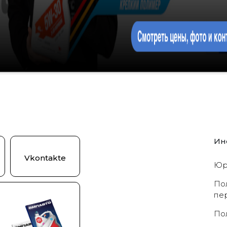
Ин
Vkontakte
Юр
По
пе
По