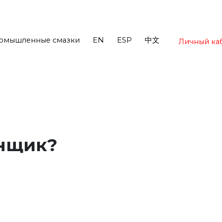
омышленные смазки
EN
ESP
中文
Личный ка
нщик?