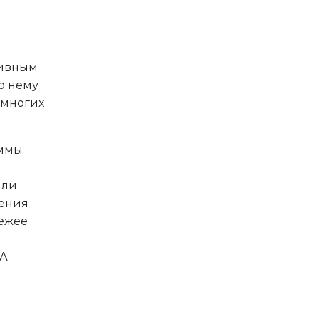
тивным
о нему
 многих
аммы
 ли
нения
вежее
 А