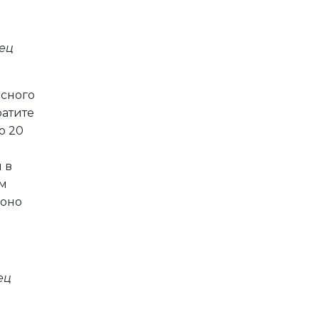
ец
исного
ратите
о 20
 в
ем
 оно
ец