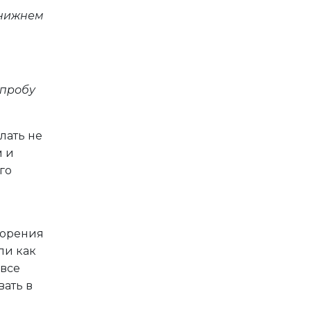
 нижнем
 пробу
лать не
м и
го
е
 горения
ли как
 все
вать в