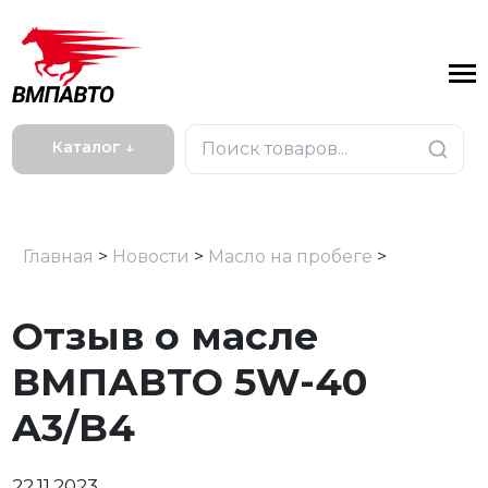
Каталог ↓
Главная
>
Новости
>
Масло на пробеге
>
Отзыв о масле
ВМПАВТО 5W-40
A3/B4
22.11.2023