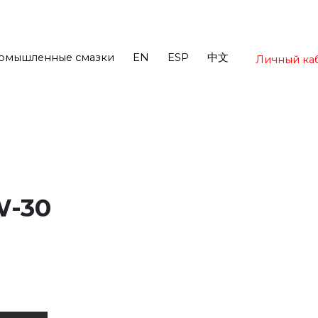
омышленные смазки
EN
ESP
中文
Личный ка
W-30