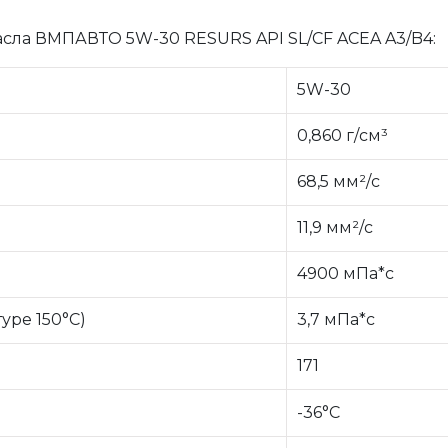
сла ВМПАВТО 5W-30 RESURS API SL/CF ACEA A3/B4:
5W-30
0,860 г/см³
68,5 мм²/с
11,9 мм²/с
4900 мПа*с
уре 150°C)
3,7 мПа*с
171
-36°C