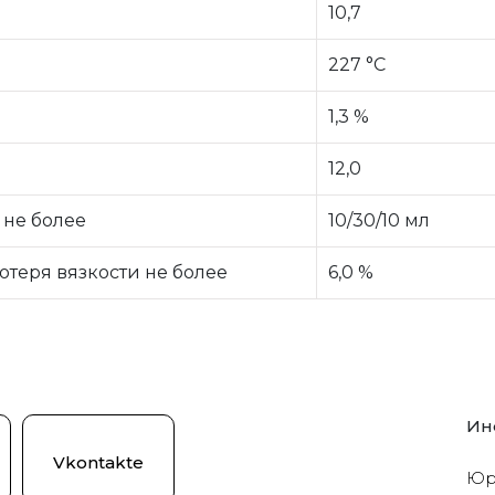
10,7
227 °C
1,3 %
12,0
 не более
10/30/10 мл
отеря вязкости не более
6,0 %
Ин
Vkontakte
Юр