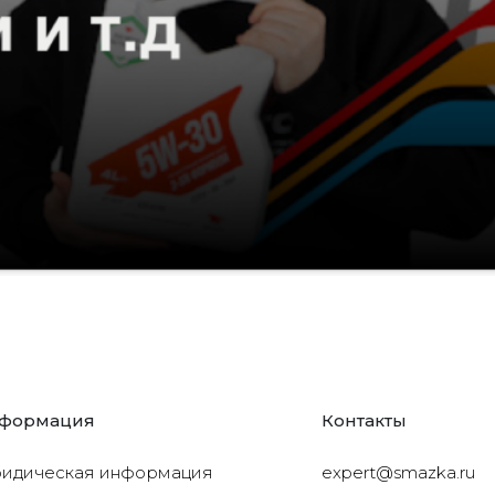
формация
Контакты
идическая информация
expert@smazka.ru