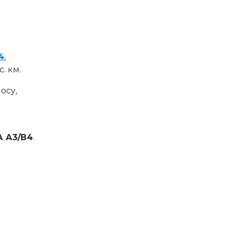
4
,
. км.
осу,
А А3/В4
.