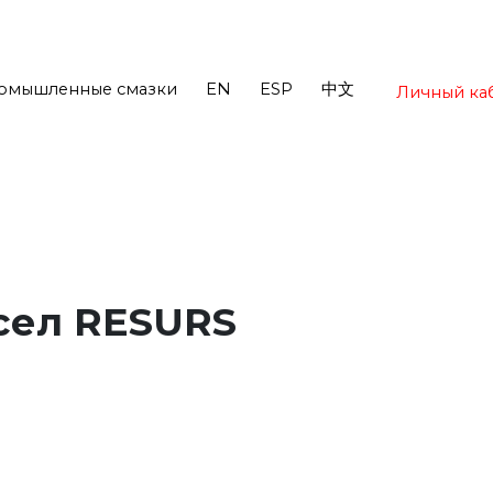
омышленные смазки
EN
ESP
中文
Личный ка
сел RESURS