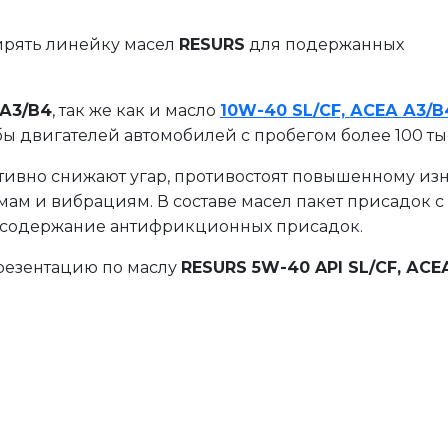
ирять линейку масел
RESURS
для подержанных
 А3/В4
, так же как и масло
10W-40 SL/СF, АСЕА А3/В
ы двигателей автомобилей с пробегом более 100 тыс
ивно снижают угар, противостоят повышенному изн
ам и вибрациям. В составе масел пакет присадок с
е содержание антифрикционных присадок.
резентацию по маслу
RESURS 5W-40 API SL/СF, АСЕ