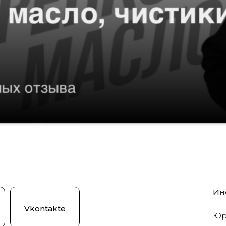
Ин
Vkontakte
Юр