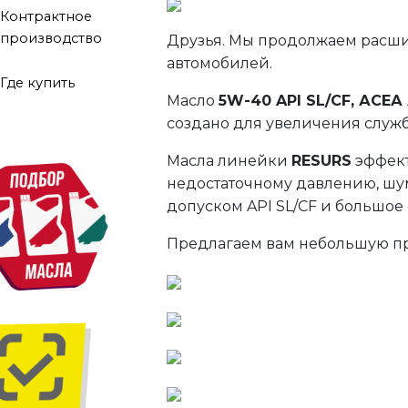
Контрактное
производство
Друзья. Мы продолжаем расш
автомобилей.
Где купить
Масло
5W-40 API SL/СF, АСЕА
создано для увеличения служб
Масла линейки
RESURS
эффект
недостаточному давлению, шум
допуском API SL/CF и большо
Предлагаем вам небольшую п