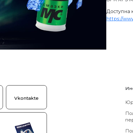
Доступна 
https://ww
Ин
Vkontakte
Юр
По
пе
По