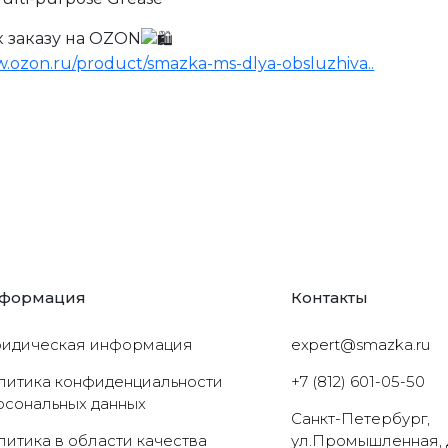
к заказу на OZON
w.ozon.ru/product/smazka-ms-dlya-obsluzhiva..
формация
Контакты
идическая информация
expert@smazka.ru
литика конфиденциальности
+7 (812) 601-05-50
рсональных данных
Санкт-Петербург,
литика в области качества
ул.Промышленная, 