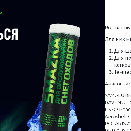
Вот-вот вы
Для них м
Для ш
Для п
катков
Темпер
Аналог за
YAMALUBE
RAVENOL Ar
ESSO Beac
Aeroshell 
POLARIS Al
BPR XPS M