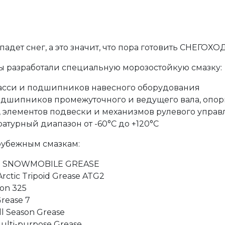
падет снег, а это значит, что пора готовить СНЕГОХО
ы разработали специальную морозостойкую смазку:
асси и подшипников навесного оборудования
одшипников промежуточного и ведущего вала, опо
, элементов подвески и механизмов рулевого упра
атурный диапазон от -60°C до +120°C
рубежным смазкам:
 SNOWMOBILE GREASE
ctic Tripoid Grease ATG2
on 325
Grease 7
l Season Grease
ulti-purpose Grease