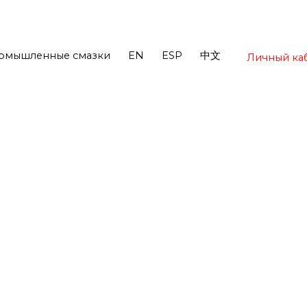
омышленные смазки
EN
ESP
中文
Личный ка