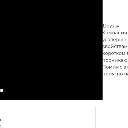
Друзья.
Компания 
усовершен
свойствам
коротком 
проникающ
Помимо эт
приятно п