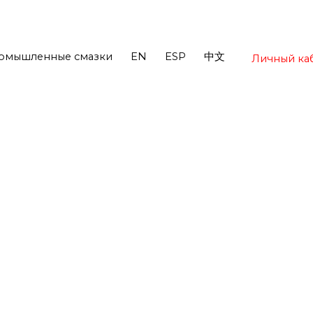
омышленные смазки
EN
ESP
中文
Личный ка