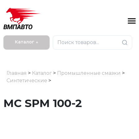
Каталог ↓
Главная
>
Каталог
>
Промышленные смазки
>
Синтетические
>
МС SPM 100-2