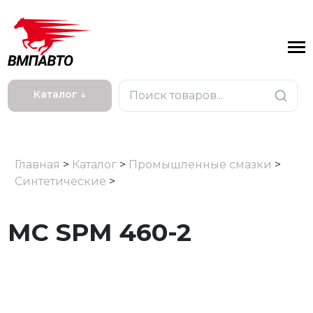
Каталог ↓
Главная
>
Каталог
>
Промышленные смазки
>
Синтетические
>
МС SPM 460-2