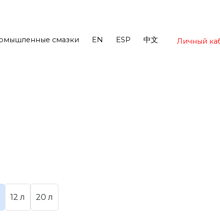
омышленные смазки
EN
ESP
中文
Личный ка
12 л
20 л