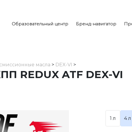
Образовательный центр
Бренд-навигатор
Пр
смиссионные масла
>
DEX-VI
>
ПП REDUX ATF DEX-VI
1 л
4 л