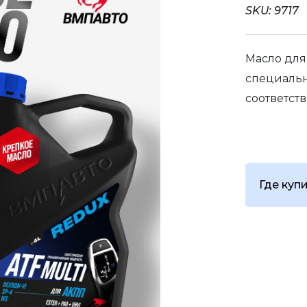
SKU:
9717
Масло для
специальн
соответст
Где куп