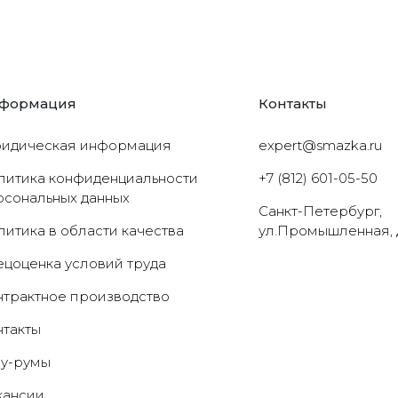
формация
Контакты
идическая информация
expert@smazka.ru
литика конфиденциальности
+7 (812) 601-05-50
рсональных данных
Санкт-Петербург,
литика в области качества
ул.Промышленная, 
ецоценка условий труда
нтрактное производство
нтакты
у-румы
кансии