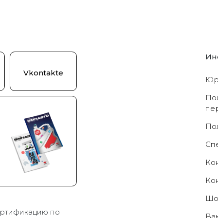
Ин
Vkontakte
Юр
По
пе
По
Cп
Ко
Ко
Шо
ртификацию по
Ва