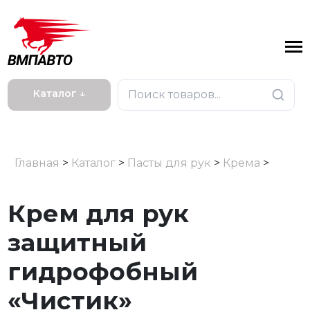
Каталог ↓
Главная
>
Каталог
>
Пасты для рук
>
Крема
>
Крем для рук
защитный
гидрофобный
«Чистик»