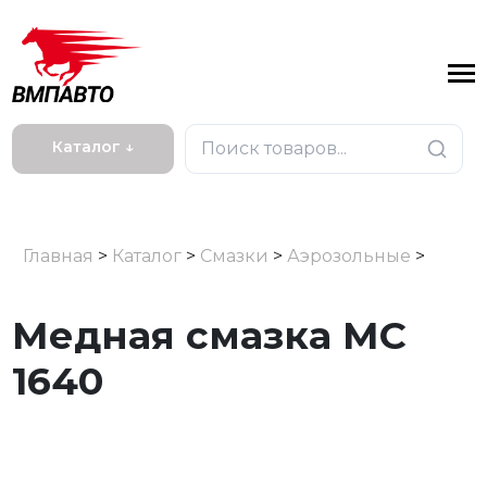
Каталог ↓
Главная
>
Каталог
>
Смазки
>
Аэрозольные
>
Медная смазка МС
1640