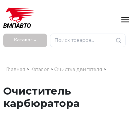
Каталог ↓
Главная
>
Каталог
>
Очистка двигателя
>
Очиститель
карбюратора