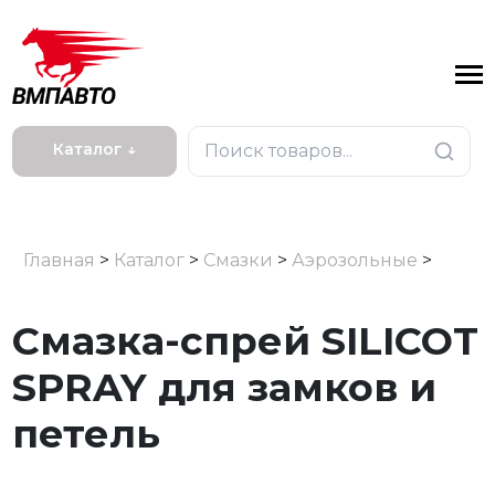
Каталог ↓
Главная
>
Каталог
>
Смазки
>
Аэрозольные
>
Смазка-спрей SILICOT
SPRAY для замков и
петель