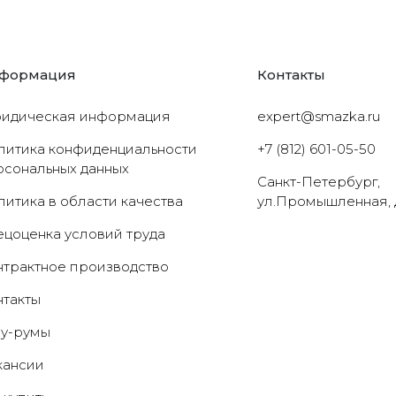
формация
Контакты
идическая информация
expert@smazka.ru
литика конфиденциальности
+7 (812) 601-05-50
рсональных данных
Санкт-Петербург,
литика в области качества
ул.Промышленная, 
ецоценка условий труда
нтрактное производство
нтакты
у-румы
кансии