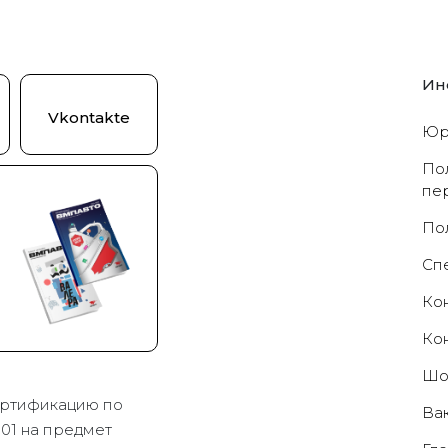
Ин
Vkontakte
Юр
По
пе
По
Cп
Ко
Ко
Шо
ртификацию по
Ва
01 на предмет