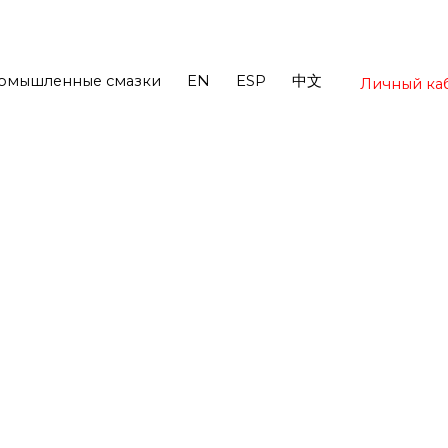
омышленные смазки
EN
ESP
中文
Личный ка