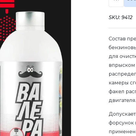
SKU:
9412
Состав пр
бензиновы
для очист
впрыском 
распредел
камеры сг
факел рас
двигателя
Допускает
форсунок 
применени