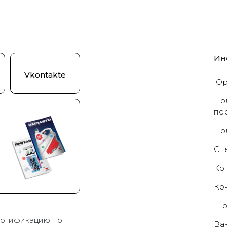
Ин
Vkontakte
Юр
По
пе
По
Cп
Ко
Ко
Шо
ртификацию по
Ва