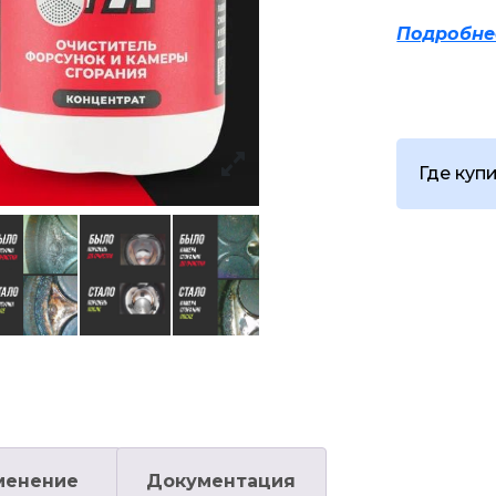
Подробне
Где куп
менение
Документация