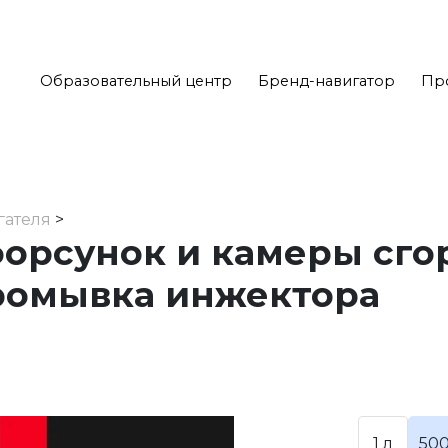
Образовательный центр
Бренд-навигатор
Пр
гателя
>
орсунок и камеры сго
ромывка инжектора
1 л
50