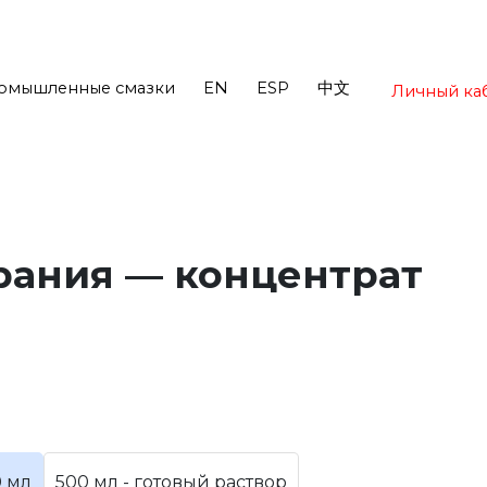
омышленные смазки
EN
ESP
中文
Личный ка
рания — концентрат
0 мл
500 мл - готовый раствор