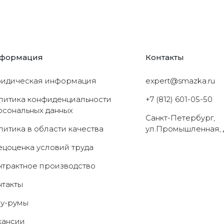
формация
Контакты
идическая информация
expert@smazka.ru
литика конфиденциальности
+7 (812) 601-05-50
рсональных данных
Санкт-Петербург,
литика в области качества
ул.Промышленная, 
ецоценка условий труда
нтрактное производство
нтакты
у-румы
кансии