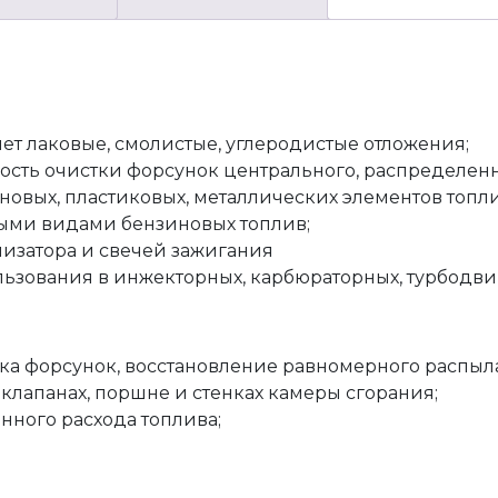
ет лаковые, смолистые, углеродистые отложения;
сть очистки форсунок центрального, распределенн
новых, пластиковых, металлических элементов топ
ыми видами бензиновых топлив;
лизатора и свечей зажигания
ьзования в инжекторных, карбюраторных, турбодвиг
ка форсунок, восстановление равномерного распыла
 клапанах, поршне и стенках камеры сгорания;
ного расхода топлива;